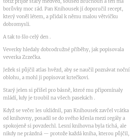
totiž přijde starý medvěd, soused Bruchoun a ten má
borůvky moc rád. Pan Knihousek jí doporučil recept,
který voněl létem, a přidal k němu malou větvičku
dobromysli.
A tak to šlo celý den .
Veverky hledaly dobrodružné příběhy, jak popisovala
veverka Zrzečka.
Ježek si půjčil atlas hvězd, aby se naučil poznávat noční
oblohu, a mohl ji popisovat krtečkovi.
Starý jelen si přišel pro básně, které mu připomínaly
mládí, kdy je troubil na všech pasekách .
Když se večer les uklidnil, pan Knihousek zavřel vrátka
od knihovny, posadil se do svého křesla mezi regály a
spokojeně si povzdechl. Lesní knihovna byla tichá, ale
nikdy ne prázdná — protože každá kniha, kterou půjčil,