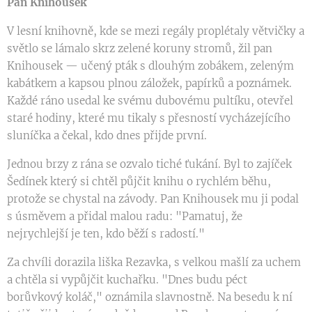
Pan Knihousek
V lesní knihovně, kde se mezi regály proplétaly větvičky a
světlo se lámalo skrz zelené koruny stromů, žil pan
Knihousek — učený pták s dlouhým zobákem, zeleným
kabátkem a kapsou plnou záložek, papírků a poznámek.
Každé ráno usedal ke svému dubovému pultíku, otevřel
staré hodiny, které mu tikaly s přesností vycházejícího
sluníčka a čekal, kdo dnes přijde první.
Jednou brzy z rána se ozvalo tiché ťukání. Byl to zajíček
Šedínek který si chtěl půjčit knihu o rychlém běhu,
protože se chystal na závody. Pan Knihousek mu ji podal
s úsměvem a přidal malou radu: "Pamatuj, že
nejrychlejší je ten, kdo běží s radostí."
Za chvíli dorazila liška Rezavka, s velkou mašlí za uchem
a chtěla si vypůjčit kuchařku. "Dnes budu péct
borůvkový koláč," oznámila slavnostně. Na besedu k ní